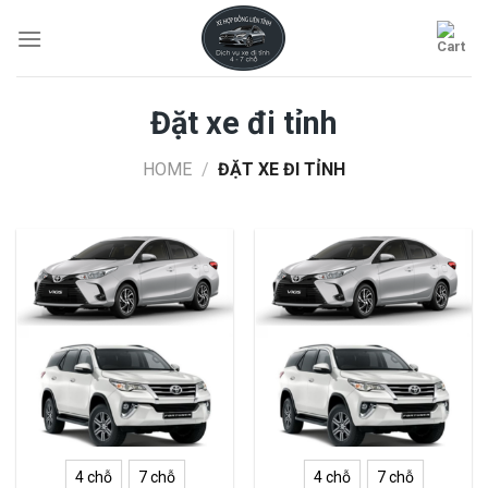
Skip
to
content
Đặt xe đi tỉnh
HOME
/
ĐẶT XE ĐI TỈNH
4 chỗ
7 chỗ
4 chỗ
7 chỗ