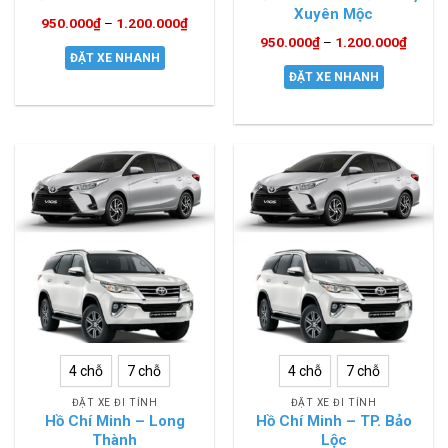
Xuyên Mộc
950.000
₫
–
1.200.000
₫
950.000
₫
–
1.200.000
₫
ĐẶT XE NHANH
ĐẶT XE NHANH
4 chỗ
7 chỗ
4 chỗ
7 chỗ
ĐẶT XE ĐI TỈNH
ĐẶT XE ĐI TỈNH
Hồ Chí Minh – Long
Hồ Chí Minh – TP. Bảo
Thành
Lộc