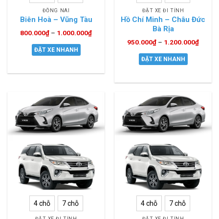
ĐỒNG NAI
ĐẶT XE ĐI TỈNH
Biên Hoà – Vũng Tàu
Hồ Chí Minh – Châu Đức
Bà Rịa
800.000
₫
–
1.000.000
₫
950.000
₫
–
1.200.000
₫
ĐẶT XE NHANH
ĐẶT XE NHANH
4 chỗ
7 chỗ
4 chỗ
7 chỗ
ĐẶT XE ĐI TỈNH
ĐẶT XE ĐI TỈNH