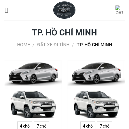
Skip
to
content
TP. HỒ CHÍ MINH
HOME
/
ĐẶT XE ĐI TỈNH
/
TP. HỒ CHÍ MINH
4 chỗ
7 chỗ
4 chỗ
7 chỗ