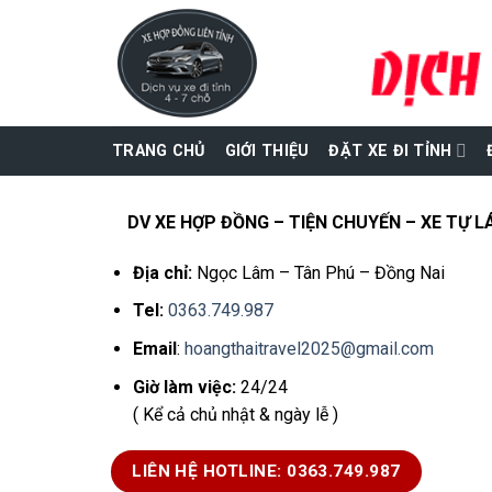
Skip
to
content
TRANG CHỦ
GIỚI THIỆU
ĐẶT XE ĐI TỈNH
DV XE HỢP ĐỒNG – TIỆN CHUYẾN – XE TỰ LÁ
Địa chỉ:
Ngọc Lâm – Tân Phú – Đồng Nai
Tel:
0363.749.987
Email
:
hoangthaitravel2025@gmail.com
Giờ làm việc:
24/24
( Kể cả chủ nhật & ngày lễ )
LIÊN HỆ HOTLINE: 0363.749.987