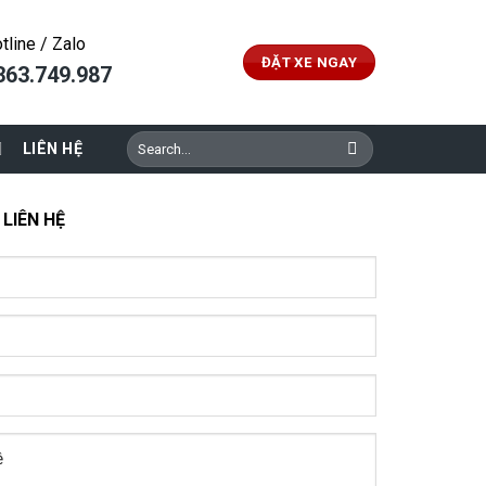
tline / Zalo
ĐẶT XE NGAY
363.749.987
Search
LIÊN HỆ
for:
 LIÊN HỆ