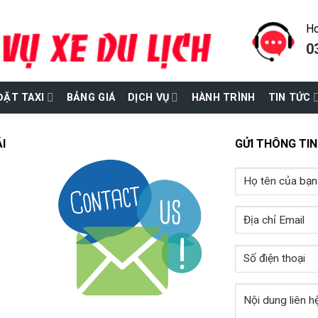
Ho
0
ĐẶT TAXI
BẢNG GIÁ
DỊCH VỤ
HÀNH TRÌNH
TIN TỨC
I
GỬI THÔNG TIN