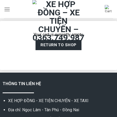
Skip
to
content
Your cart is currently empty.
RETURN TO SHOP
THÔNG TIN LIÊN HỆ
XE HỢP ĐỒNG - XE TIỆN CHUYẾN - XE TAXI
Địa chỉ: Ngọc Lâm - Tân Phú - Đồng Nai