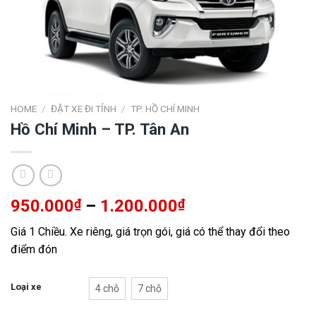
HOME
/
ĐẶT XE ĐI TỈNH
/
TP. HỒ CHÍ MINH
Hồ Chí Minh – TP. Tân An
950.000
₫
–
1.200.000
₫
Giá 1 Chiều. Xe riêng, giá trọn gói, giá có thể thay đổi theo
điểm đón
Loại xe
4 chỗ
7 chỗ