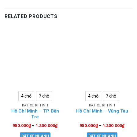
RELATED PRODUCTS
4 chỗ
7 chỗ
4 chỗ
7 chỗ
ĐẶT XE ĐI TỈNH
ĐẶT XE ĐI TỈNH
Hồ Chí Minh – TP. Bến
Hồ Chí Minh – Vũng Tàu
Tre
950.000
₫
–
1.200.000
₫
950.000
₫
–
1.200.000
₫
ĐẶT XE NHANH
ĐẶT XE NHANH