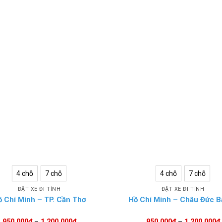
4 chỗ
7 chỗ
4 chỗ
7 chỗ
ĐẶT XE ĐI TỈNH
ĐẶT XE ĐI TỈNH
 Chí Minh – TP. Cần Thơ
Hồ Chí Minh – Châu Đức B
950.000
₫
–
1.200.000
₫
950.000
₫
–
1.200.000
₫