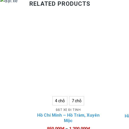
RELATED PRODUCTS
4 chỗ
7 chỗ
ĐẶT XE ĐI TỈNH
Hồ Chí Minh – Hồ Tràm, Xuyên
Hồ
Mộc
950.000
₫
–
1.200.000
₫