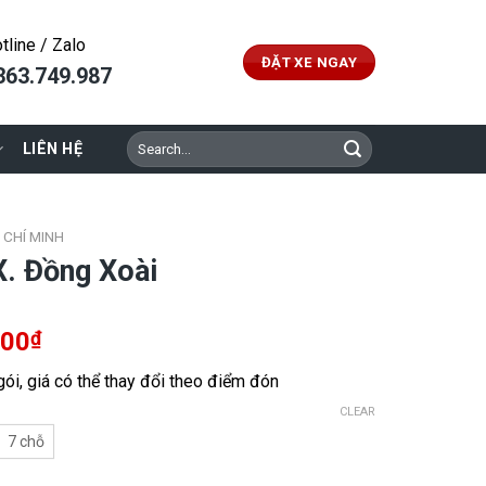
tline / Zalo
ĐẶT XE NGAY
363.749.987
Search
LIÊN HỆ
for:
Ồ CHÍ MINH
X. Đồng Xoài
000
₫
 gói, giá có thể thay đổi theo điểm đón
CLEAR
7 chỗ