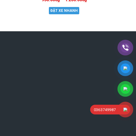
ĐẶT XE NHANH
0363749987