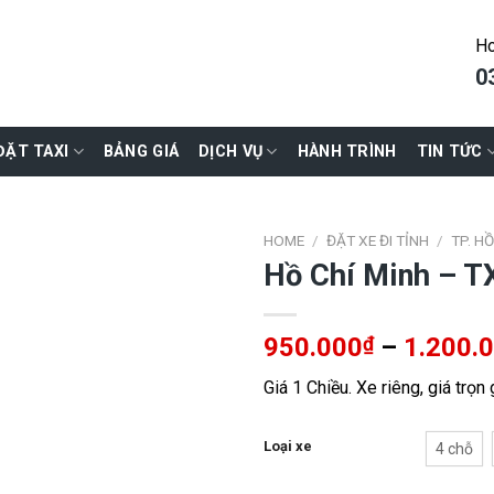
Ho
0
ĐẶT TAXI
BẢNG GIÁ
DỊCH VỤ
HÀNH TRÌNH
TIN TỨC
HOME
/
ĐẶT XE ĐI TỈNH
/
TP. H
Hồ Chí Minh – T
950.000
₫
–
1.200.
Giá 1 Chiều. Xe riêng, giá trọn
Loại xe
4 chỗ