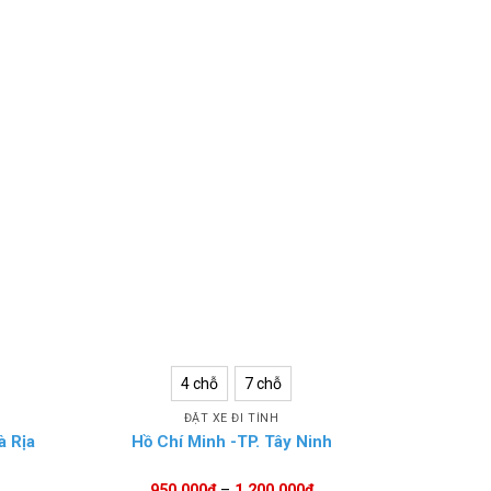
4 chỗ
7 chỗ
ĐẶT XE ĐI TỈNH
à Rịa
Hồ Chí Minh -TP. Tây Ninh
Hồ Ch
950.000
₫
–
1.200.000
₫
95