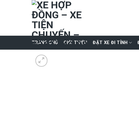
Skip
to
content
TRANG CHỦ
GIỚI THIỆU
ĐẶT XE ĐI TỈNH