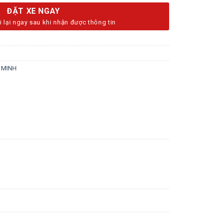
ĐẶT XE NGAY
i lại ngay sau khi nhận được thông tin
Í MINH